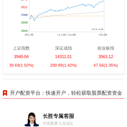
上证指数
深证成指
创业板指
3940.04
14311.01
3563.12
39.69
(1.02%)
200.89
(1.42%)
47.56
(1.35%)
开户配资平台：快速开户，轻松获取股票配资资金