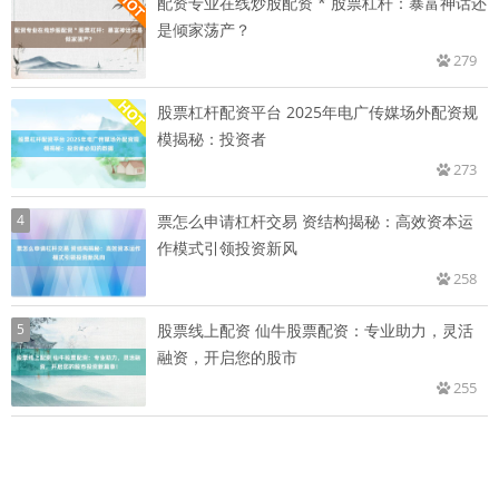
配资专业在线炒股配资 * 股票杠杆：暴富神话还
是倾家荡产？
279
股票杠杆配资平台 2025年电广传媒场外配资规
模揭秘：投资者
273
4
票怎么申请杠杆交易 资结构揭秘：高效资本运
作模式引领投资新风
258
5
股票线上配资 仙牛股票配资：专业助力，灵活
融资，开启您的股市
255