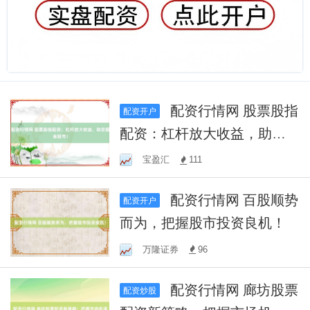
配资行情网 股票股指
配资开户
配资：杠杆放大收益，助您
掘金股市！
宝盈汇
111
配资行情网 百股顺势
配资开户
而为，把握股市投资良机！
万隆证券
96
配资行情网 廊坊股票
配资炒股