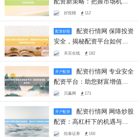
配资新策略：把握市场机
遇，实现财富增值
好投顾
112
配资行情网 保障投资
配资炒股
安全，揭秘配资平台如何做
到稳健配资无风险
禾百在线
182
配资行情网 专业安全
开户配资
配资平台：助您财富增值，
安全无忧！
贝赢网
171
配资行情网 网络炒股
开户配资
配资：高杠杆下的机遇与风
险
恒泰证券
150