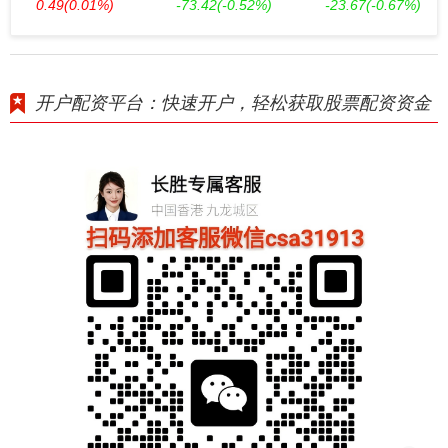
0.49
(0.01%)
-73.42
(-0.52%)
-23.67
(-0.67%)
开户配资平台：快速开户，轻松获取股票配资资金