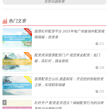
全部话题标签
热门文章
股票杠杆配资平台 2025年电广传媒场外配资规
模揭秘：投资者
272
配资资深股票配资门户 现货黄金配资：低门
槛，高杠杆，掘金新机
238
股票配资怎么玩 惠盈财富：开启您的智能投资
之旅，实现财富稳健
235
4
杠杆开户 配资是否违法？揭秘配资行为的法律
风险与合规性问题