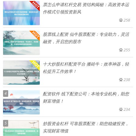
票怎么申请杠杆交易 资结构揭秘：高效资本运
作模式引领投资新风
258
股票线上配资 仙牛股票配资：专业助力，灵活
融资，开启您的股市
255
十大炒股杠杆配资平台 搬砖牛：效率神器，轻
松提升工作效率！
238
4
配资软件 线下配资公司：本地专业机构，助您
财富增值！
234
5
炒股资金杠杆 可靠股票配资：助您稳健投资，
实现财富增值