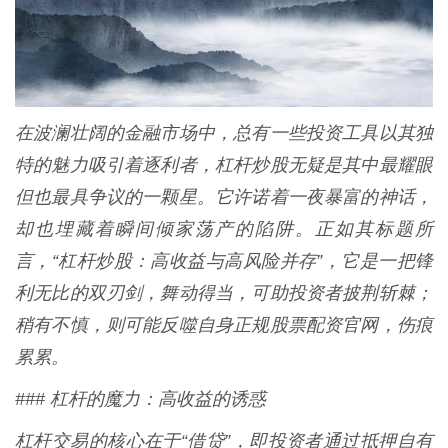
在波澜壮阔的金融市场中，总有一些投资工具以其独
特的魅力吸引着逐利者，杠杆炒股无疑是其中最耀眼
但也最具争议的一颗星。它许诺着一夜暴富的神话，
却也埋藏着瞬间倾家荡产的陷阱。正如其标题所
言，“杠杆炒股：高收益与高风险并存”，它是一把锋
利无比的双刃剑，舞动得当，可助投资者披荆斩棘；
稍有不慎，则可能反噬自身正规股票配资官网，伤痕
累累。
### 杠杆的魔力：高收益的诱惑
杠杆交易的核心在于“借贷”，即投资者通过抵押自有