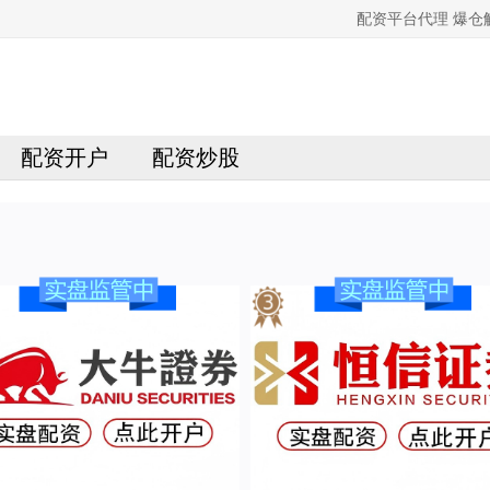
配资平台代理 爆
配资开户
配资炒股