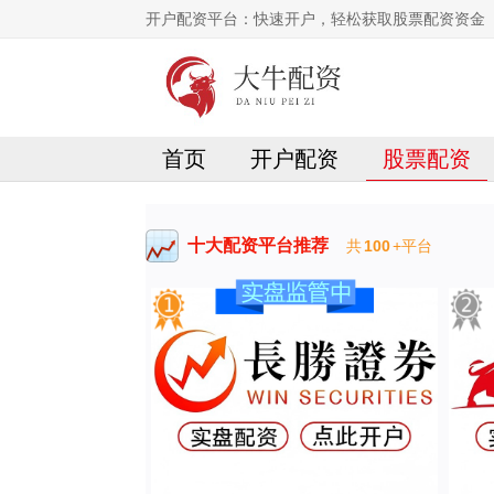
开户配资平台：快速开户，轻松获取股票配资资金
首页
开户配资
股票配资
十大配资平台推荐
共
100
+平台