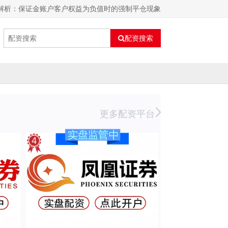
仓解析：保证金账户客户权益为负值时的强制平仓现象
配资搜索
更多配资平台