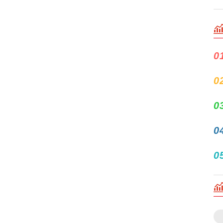
0
0
0
0
0