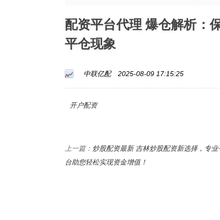
配资平台代理 爆仓解析：
平仓现象
中联亿配
2025-08-09 17:15:25
开户配资
炒股配资最新 吉林炒股配资新选择，专业
上一篇：
台助您轻松实现资金增值！